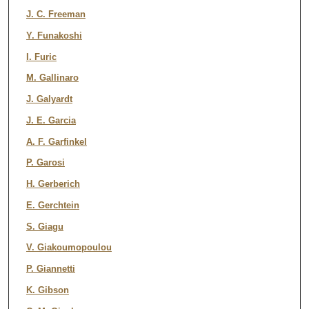
J. C. Freeman
Y. Funakoshi
I. Furic
M. Gallinaro
J. Galyardt
J. E. Garcia
A. F. Garfinkel
P. Garosi
H. Gerberich
E. Gerchtein
S. Giagu
V. Giakoumopoulou
P. Giannetti
K. Gibson