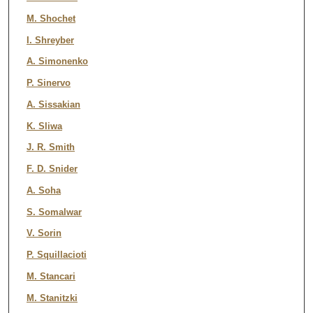
M. Shochet
I. Shreyber
A. Simonenko
P. Sinervo
A. Sissakian
K. Sliwa
J. R. Smith
F. D. Snider
A. Soha
S. Somalwar
V. Sorin
P. Squillacioti
M. Stancari
M. Stanitzki