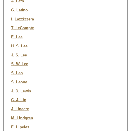
A. Lath
G. Latino
I. Lazzizzera
T. LeCompte
E. Lee
H. S. Lee
J. S. Lee
S. W. Lee
S. Leo
S. Leone
J. D. Lewis
C. J. Lin
J. Linacre
M. Lindgren
E. Lipeles