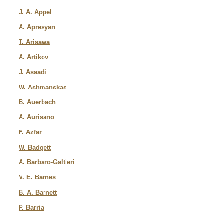
J. A. Appel
A. Apresyan
T. Arisawa
A. Artikov
J. Asaadi
W. Ashmanskas
B. Auerbach
A. Aurisano
F. Azfar
W. Badgett
A. Barbaro-Galtieri
V. E. Barnes
B. A. Barnett
P. Barria