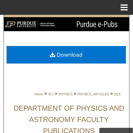
Menu
Home
Search
Browse Collections
My Account
Download
About
Digital Commons Network™
>
>
>
>
Home
SCI
PHYSICS
PHYSICS_ARTICLES
1115
DEPARTMENT OF PHYSICS AND
ASTRONOMY FACULTY
PUBLICATIONS