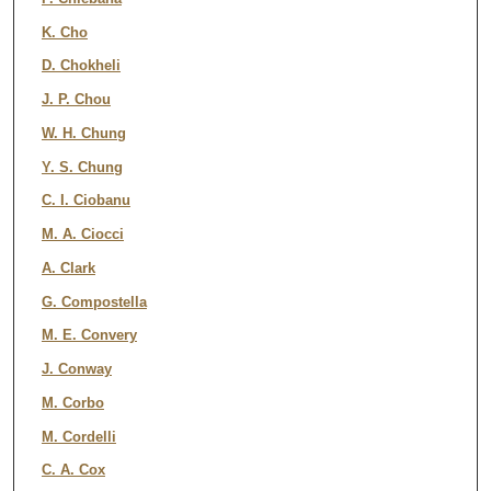
K. Cho
D. Chokheli
J. P. Chou
W. H. Chung
Y. S. Chung
C. I. Ciobanu
M. A. Ciocci
A. Clark
G. Compostella
M. E. Convery
J. Conway
M. Corbo
M. Cordelli
C. A. Cox