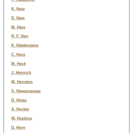
K. Hara
D. Hare
M. Hare
R. F. Harr
K. Hatakeyama
C. Hays
M. Heck
J. Heinrich
M. Herndon
S. Hewamanage
D. Hidas
A. Hocker
W. Hopkins
D. Horn