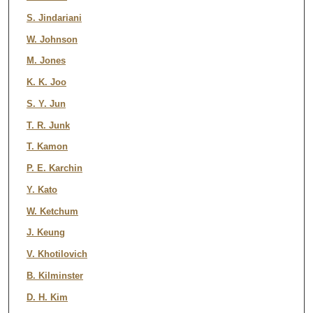
S. Jindariani
W. Johnson
M. Jones
K. K. Joo
S. Y. Jun
T. R. Junk
T. Kamon
P. E. Karchin
Y. Kato
W. Ketchum
J. Keung
V. Khotilovich
B. Kilminster
D. H. Kim