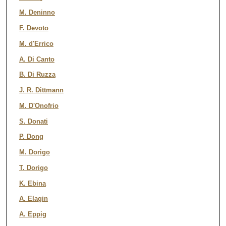
M. Deninno
F. Devoto
M. d'Errico
A. Di Canto
B. Di Ruzza
J. R. Dittmann
M. D'Onofrio
S. Donati
P. Dong
M. Dorigo
T. Dorigo
K. Ebina
A. Elagin
A. Eppig