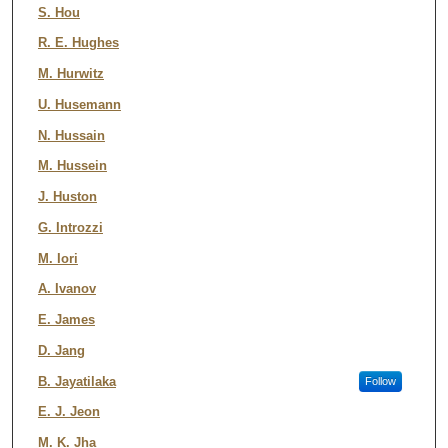
S. Hou
R. E. Hughes
M. Hurwitz
U. Husemann
N. Hussain
M. Hussein
J. Huston
G. Introzzi
M. Iori
A. Ivanov
E. James
D. Jang
B. Jayatilaka
Follow
E. J. Jeon
M. K. Jha