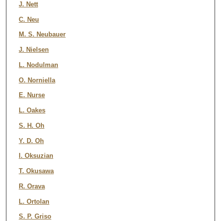
J. Nett
C. Neu
M. S. Neubauer
J. Nielsen
L. Nodulman
O. Norniella
E. Nurse
L. Oakes
S. H. Oh
Y. D. Oh
I. Oksuzian
T. Okusawa
R. Orava
L. Ortolan
S. P. Griso