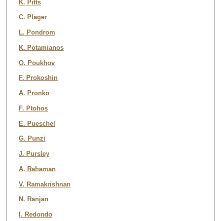
K. Pitts
C. Plager
L. Pondrom
K. Potamianos
O. Poukhov
F. Prokoshin
A. Pronko
F. Ptohos
E. Pueschel
G. Punzi
J. Pursley
A. Rahaman
V. Ramakrishnan
N. Ranjan
I. Redondo