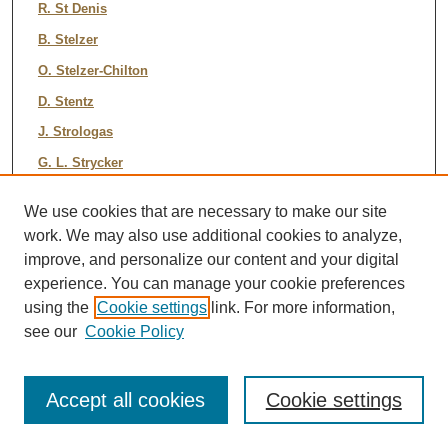
R. St Denis
B. Stelzer
O. Stelzer-Chilton
D. Stentz
J. Strologas
G. L. Strycker
Y. Sudo
We use cookies that are necessary to make our site
A. Sukhanov
work. We may also use additional cookies to analyze,
I. Suslov
improve, and personalize our content and your digital
experience. You can manage your cookie preferences
K. Takemasa
using the
Cookie settings
link. For more information,
Y. Takeuchi
see our
Cookie Policy
J. Tang
M. Tecchio
Accept all cookies
Cookie settings
P. K. Teng
J. Thom