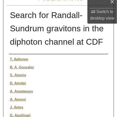
×
Switch to
Search for Randall-
desktop
view
Sundrum gravitons in the
diphoton channel at CDF
Authors
T. Aaltonen
B. A. Gonzalez
S. Amerio
D. Amidei
A. Anastassov
A. Annovi
J. Antos
G. Apollinari