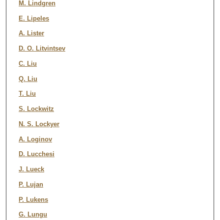
M. Lindgren
E. Lipeles
A. Lister
D. O. Litvintsev
C. Liu
Q. Liu
T. Liu
S. Lockwitz
N. S. Lockyer
A. Loginov
D. Lucchesi
J. Lueck
P. Lujan
P. Lukens
G. Lungu