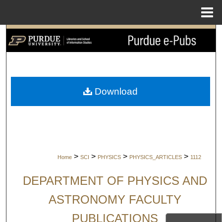
Menu
Home
Search
Browse Collections
My Account
Download
About
Digital Commons Network™
>
>
>
>
Home
SCI
PHYSICS
PHYSICS_ARTICLES
1112
DEPARTMENT OF PHYSICS AND
ASTRONOMY FACULTY
PUBLICATIONS