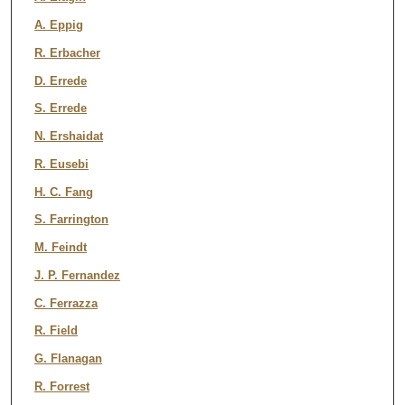
A. Eppig
R. Erbacher
D. Errede
S. Errede
N. Ershaidat
R. Eusebi
H. C. Fang
S. Farrington
M. Feindt
J. P. Fernandez
C. Ferrazza
R. Field
G. Flanagan
R. Forrest