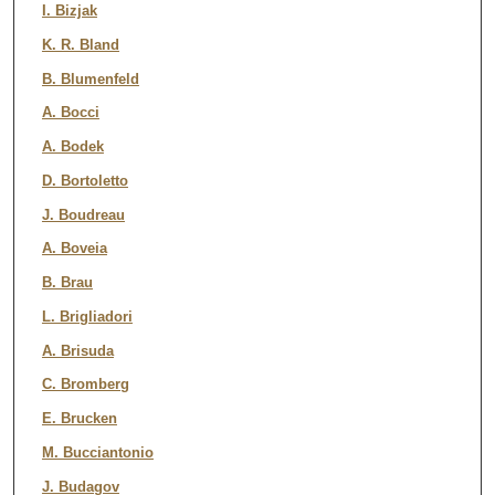
I. Bizjak
K. R. Bland
B. Blumenfeld
A. Bocci
A. Bodek
D. Bortoletto
J. Boudreau
A. Boveia
B. Brau
L. Brigliadori
A. Brisuda
C. Bromberg
E. Brucken
M. Bucciantonio
J. Budagov