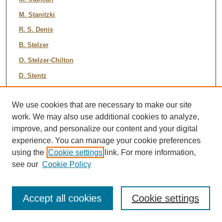
M. Stanitzki
R. S. Denis
B. Stelzer
O. Stelzer-Chilton
D. Stentz
J. Strologas
We use cookies that are necessary to make our site
G. L. Strycker
work. We may also use additional cookies to analyze,
Y. Sudo
improve, and personalize our content and your digital
A. Sukhanov
experience. You can manage your cookie preferences
I. Suslov
using the
Cookie settings
link. For more information,
see our
Cookie Policy
K. Takemasa
Y. Takeuchi
Accept all cookies
Cookie settings
J. Tang
M. Tecchio