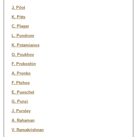
J. Pilot
K. Pitts
C. Plager
L. Pondrom
K. Potamianos
O. Poukhov
F. Prokoshin
A. Pronko
F. Ptohos
E. Pueschel
G. Punzi
J. Pursley
A. Rahaman
V. Ramakrishnan