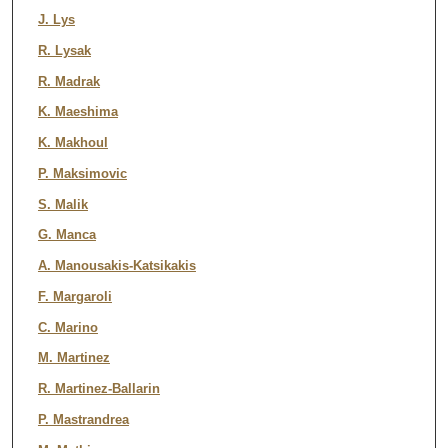
J. Lys
R. Lysak
R. Madrak
K. Maeshima
K. Makhoul
P. Maksimovic
S. Malik
G. Manca
A. Manousakis-Katsikakis
F. Margaroli
C. Marino
M. Martinez
R. Martinez-Ballarin
P. Mastrandrea