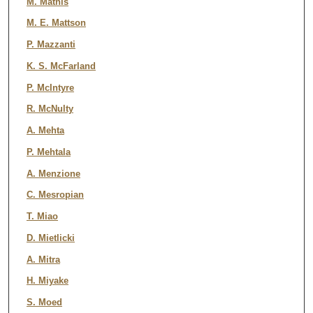
M. Mathis
M. E. Mattson
P. Mazzanti
K. S. McFarland
P. McIntyre
R. McNulty
A. Mehta
P. Mehtala
A. Menzione
C. Mesropian
T. Miao
D. Mietlicki
A. Mitra
H. Miyake
S. Moed