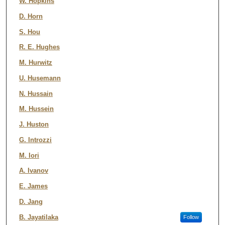
W. Hopkins
D. Horn
S. Hou
R. E. Hughes
M. Hurwitz
U. Husemann
N. Hussain
M. Hussein
J. Huston
G. Introzzi
M. Iori
A. Ivanov
E. James
D. Jang
B. Jayatilaka
Follow