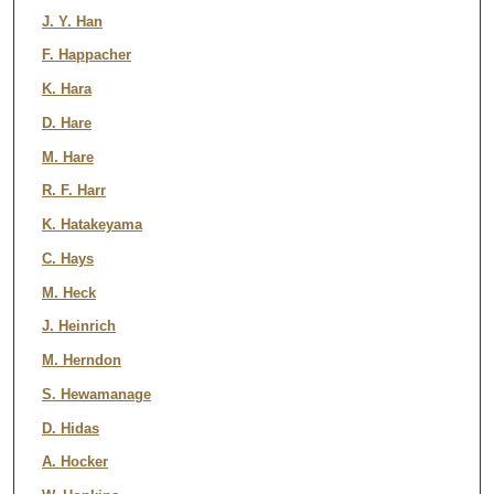
J. Y. Han
F. Happacher
K. Hara
D. Hare
M. Hare
R. F. Harr
K. Hatakeyama
C. Hays
M. Heck
J. Heinrich
M. Herndon
S. Hewamanage
D. Hidas
A. Hocker